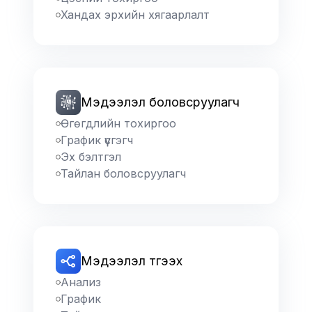
Хандах эрхийн хягаарлалт
Мэдээлэл боловсруулагч
Өгөгдлийн тохиргоо
График үүсгэгч
Эх бэлтгэл
Тайлан боловсруулагч
Мэдээлэл түгээх
Анализ
График