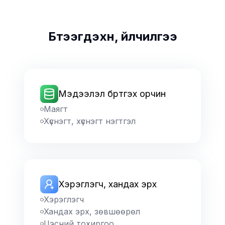
Бүтээгдэхүүн, үйлчилгээ
Мэдээлэл бүртгэх орчин
Маягт
Хүснэгт, хүснэгт нэгтгэл
Хэрэглэгч, хандах эрх
Хэрэглэгч
Хандах эрх, зөвшөөрөл
Цэсний тохиргоо