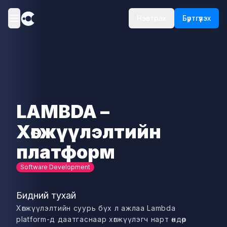
Нэвтрэх
Бүртгүүлэх
LAMBDA –
Хөгжүүлэлтийн
платформ
Software Development
Бидний тухай
Хөгжүүлэлтийн суурь бүх л ажлаа Lambda
platform-д даатгаснаар хөгжүүлэгч нарт өндөр