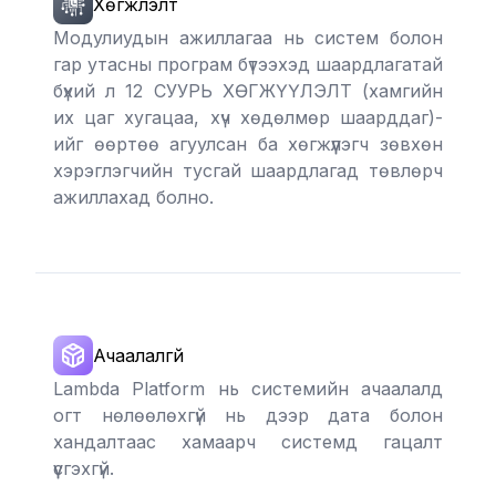
Хөгжүүлэлт
Модулиудын ажиллагаа нь систем болон
гар утасны програм бүтээхэд шаардлагатай
бүхий л 12 СУУРЬ ХӨГЖҮҮЛЭЛТ (хамгийн
их цаг хугацаа, хүч хөдөлмөр шаарддаг)-
ийг өөртөө агуулсан ба хөгжүүлэгч зөвхөн
хэрэглэгчийн тусгай шаардлагад төвлөрч
ажиллахад болно.
Ачаалалгүй
Lambda Platform нь системийн ачаалалд
огт нөлөөлөхгүй нь дээр дата болон
хандалтаас хамаарч системд гацалт
үүсгэхгүй.