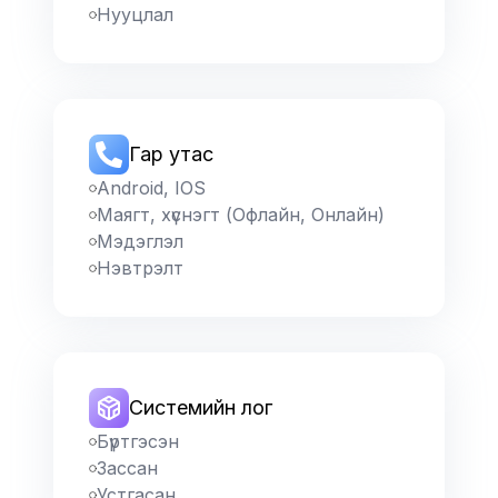
Нууцлал
Гар утас
Android, IOS
Маягт, хүснэгт (Офлайн, Онлайн)
Мэдэглэл
Нэвтрэлт
Системийн лог
Бүртгэсэн
Зассан
Устгасан