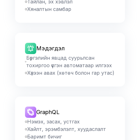
Тайлан, эх хэвлэл
Хяналтын самбар
Мэдэгдэл
Бүргэлийн явцад суурьлсан
тохиргоо үүсгэн автоматаар илгээх
Хүлээн авах (хөтөч болон гар утас)
GraphQL
Нэмэх, засах, устгах
Хайлт, эрэмбэлэлт, хуудаслалт
Баримт бичиг