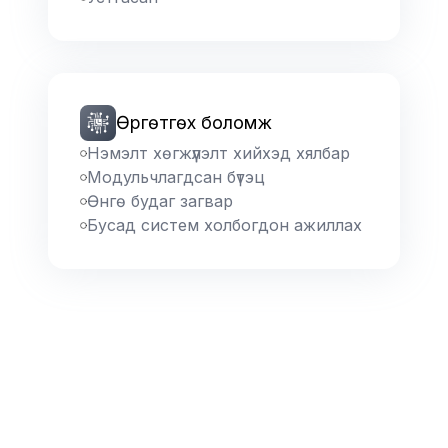
Өргөтгөх боломж
Нэмэлт хөгжүүлэлт хийхэд хялбар
Модульчлагдсан бүтэц
Өнгө будаг загвар
Бусад систем холбогдон ажиллах