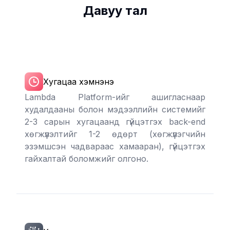
Давуу тал
Хугацаа хэмнэнэ
Lambda Platform-ийг ашигласнаар
худалдааны болон мэдээллийн системийг
2-3 сарын хугацаанд гүйцэтгэх back-end
хөгжүүлэлтийг 1-2 өдөрт (хөгжүүлэгчийн
эзэмшсэн чадвараас хамааран), гүйцэтгэх
гайхалтай боломжийг олгоно.