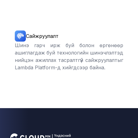
Сайжруулалт
Шинэ гарч ирж буй болон өргөнөөр
ашиглагдаж буй технологийн шинэчлэлтэд
нийцэн ажиллах тасралтгүй сайжруулалтыг
Lambda Platform-д хийгдсээр байна.