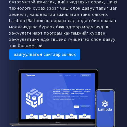
бүтээмжтэй ажиллах, өөрийн чадавхыг сорих, шинэ
технологи сурах зэрэг маш олон давуу талыг цаг
хэмнэлт, найдвартай ажиллагаа танд олгоно.
Lambda Platform нь дараах хэд хэдэн бие даасан
модулиудаас бүрдэх бөгөөд эдгээр модулиуд нь
хөгжүүлэгч нарт програм хангамжийг хурдан,
хөгжүүлэлтийн өндөр төвшинд гүйцэтгэх олон давуу
тал боломжтой.
Байгууллагын сайтаар зочлох