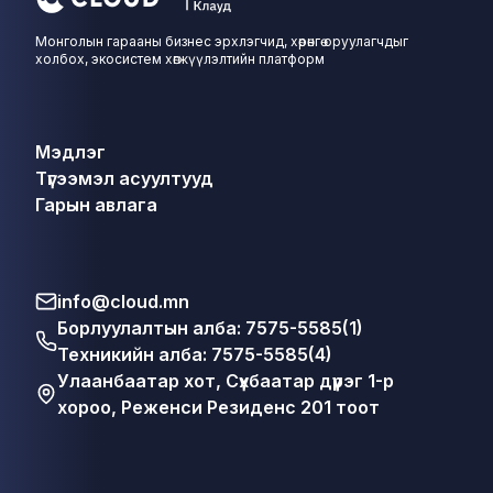
Монголын гарааны бизнес эрхлэгчид, хөрөнгө оруулагчдыг
холбох, экосистем хөгжүүлэлтийн платформ
Мэдлэг
Түгээмэл асуултууд
Гарын авлага
info@cloud.mn
Борлуулалтын алба: 7575-5585(1)
Техникийн алба: 7575-5585(4)
Улаанбаатар хот, Сүхбаатар дүүрэг 1-р
хороо, Реженси Резиденс 201 тоот