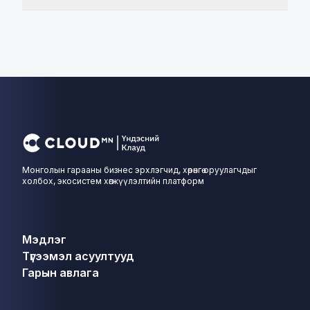
Монголын гарааны бизнес эрхлэгчид, хөрөнгө оруулагчдыг
холбох, экосистем хөгжүүлэлтийн платформ
Мэдлэг
Түгээмэл асуултууд
Гарын авлага