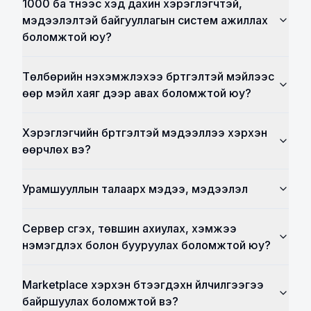
1000 ба түүнээс хэд дахин хэрэглэгчтэй,
мэдээлэлтэй байгууллагын систем ажиллах
боломжтой юу?
Төлбөрийн нэхэмжлэхээ бүртгэлтэй мэйлээс
өөр мэйл хаяг дээр авах боломжтой юу?
Хэрэглэгчийн бүртгэлтэй мэдээллээ хэрхэн
өөрчлөх вэ?
Урамшууллын талаарх мэдээ, мэдээлэл
Сервер үүсгэх, төвшин ахиулах, хэмжээ
нэмэгдүүлэх болон бууруулах боломжтой юу?
Marketplace хэрхэн бүтээгдэхүүн үйлчилгээгээ
байршуулах боломжтой вэ?