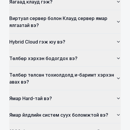
Яагаад клауд гэж?
Виртуал сервер болон Клауд сервер ямар
ялгаатай вэ?
Hybrid Cloud гэж юу вэ?
Төлбөр хэрхэн бодогдох вэ?
Төлбөр төлсөн тохиолдолд и-баримт хэрхэн
авах вэ?
Ямар Hard-тай вэ?
Ямар үйлдлийн систем суух боломжтой вэ?