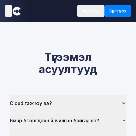
Нэвтрэх
Бүртгүүлэх
Түгээмэл
асуултууд
Cloud гэж юу вэ?
Ямар бүтээгдэхүүн үйлчилгээ байгаа вэ?