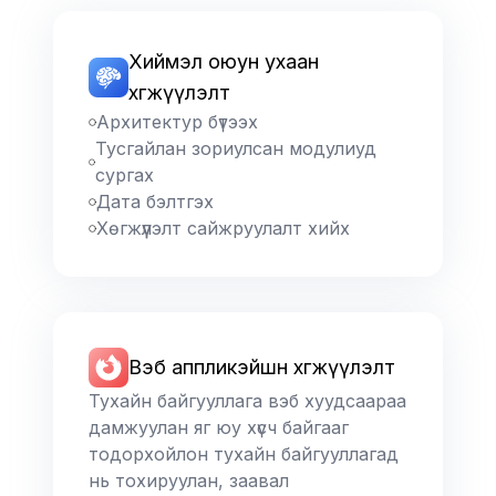
Хиймэл оюун ухаан
хөгжүүлэлт
Архитектур бүтээх
Тусгайлан зориулсан модулиуд
сургах
Дата бэлтгэх
Хөгжүүлэлт сайжруулалт хийх
Вэб аппликэйшн хөгжүүлэлт
Тухайн байгууллага вэб хуудсаараа
дамжуулан яг юу хүсч байгааг
тодорхойлон тухайн байгууллагад
нь тохируулан, заавал