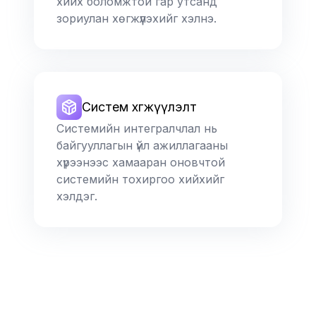
хийх боломжтой гар утсанд
зориулан хөгжүүлэхийг хэлнэ.
Систем хөгжүүлэлт
Системийн интегралчлал нь
байгууллагын үйл ажиллагааны
хүрээнээс хамааран оновчтой
системийн тохиргоо хийхийг
хэлдэг.