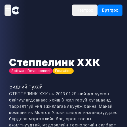
Нэвтрэх
Бүртгүүлэх
Степпелинк ХХК
Software Development
Education
Бидний тухай
СТЕППЕЛИНК ХХК нь 2013.01.29-ний өдөр үүсгэн
байгуулагдсанаас хойш 8 жил гаруй хугацаанд
тасралтгүй үйл ажиллагаа явуулж байна. Манай
компани нь Монгол Улсын шилдэг инженерүүдээс
бүрдсэн мэргэжлийн баг, орон тооны
ажилтнуудтай, мэдээллийн технологийн салбарт