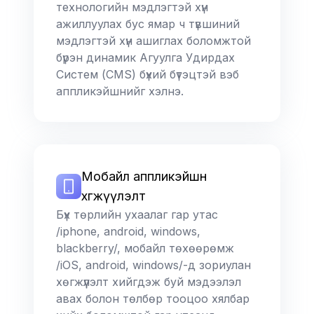
технологийн мэдлэгтэй хүн
ажиллуулах бус ямар ч түвшиний
мэдлэгтэй хүн ашиглах боломжтой
бүрэн динамик Агуулга Удирдах
Систем (CMS) бүхий бүтэцтэй вэб
аппликэйшнийг хэлнэ.
Мобайл аппликэйшн
хөгжүүлэлт
Бүх төрлийн ухаалаг гар утас
/iphone, android, windows,
blackberry/, мобайл төхөөрөмж
/iOS, android, windows/-д зориулан
хөгжүүлэлт хийгдэж буй мэдээлэл
авах болон төлбөр тооцоо хялбар