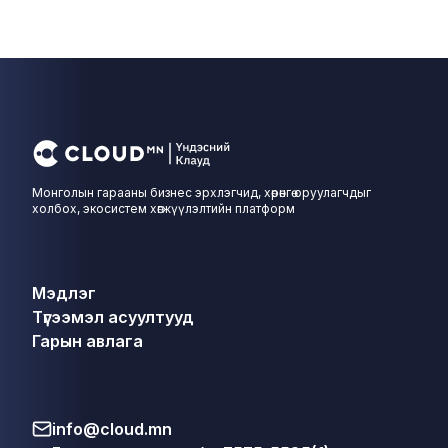
Монголын гарааны бизнес эрхлэгчид, хөрөнгө оруулагчдыг
холбох, экосистем хөгжүүлэлтийн платформ
Мэдлэг
Түгээмэл асуултууд
Гарын авлага
info@cloud.mn