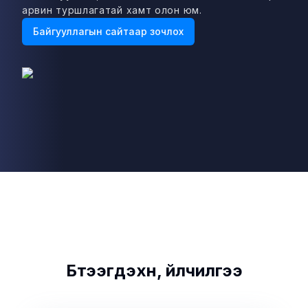
арвин туршлагатай хамт олон юм.
Байгууллагын сайтаар зочлох
Бүтээгдэхүүн, үйлчилгээ