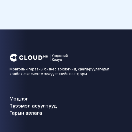
Монголын гарааны бизнес эрхлэгчид, хөрөнгө оруулагчдыг
холбох, экосистем хөгжүүлэлтийн платформ
Мэдлэг
Түгээмэл асуултууд
Гарын авлага