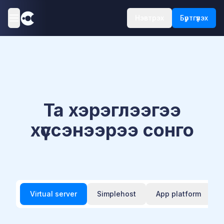
Нэвтрэх
Бүртгүүлэх
Та хэрэглээгээ
хүссэнээрээ сонго
Virtual server
Simplehost
App platform