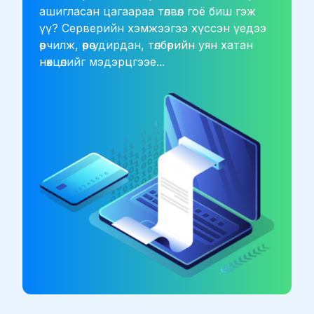
ашигласан цагаараа төлвөл гоё биш гэж
үү? Серверийн хэмжээгээ хүссэн үедээ
өөрчилж, өөрөө удирдан, төлбөрийн уян хатан
нөхцөлийг мэдэрцгээе...