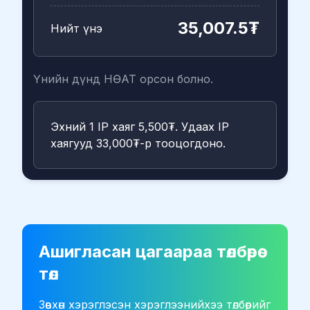
35,007.5₮
Нийт үнэ
Үнийн дүнд НӨАТ орсон болно.
Эхний 1 IP хаяг 5,500₮. Удаах IP
хаягууд 33,000₮-р тооцогдоно.
Ашигласан цагаараа төлбөрөө
төл
Зөвхөн хэрэглэсэн хэрэглээнийхээ төлбөрийг