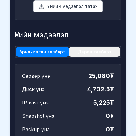
Үнийн мэдээлэл татах
Үнийн мэдээлэл
Урьдчилсан төлбөрт
Дараа төлбөрт
25,080₮
Сервер үнэ
4,702.5₮
Диск үнэ
5,225₮
IP хаяг үнэ
0₮
Snapshot үнэ
0₮
Backup үнэ