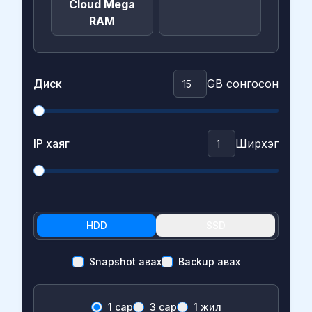
Cloud Mega
RAM
Диск
GB сонгосон
IP хаяг
Ширхэг
HDD
SSD
Snapshot авах
Backup авах
1 сар
3 сар
1 жил