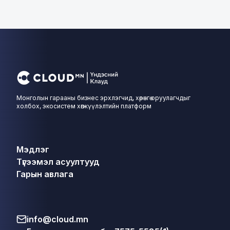
Монголын гарааны бизнес эрхлэгчид, хөрөнгө оруулагчдыг
холбох, экосистем хөгжүүлэлтийн платформ
Мэдлэг
Түгээмэл асуултууд
Гарын авлага
info@cloud.mn