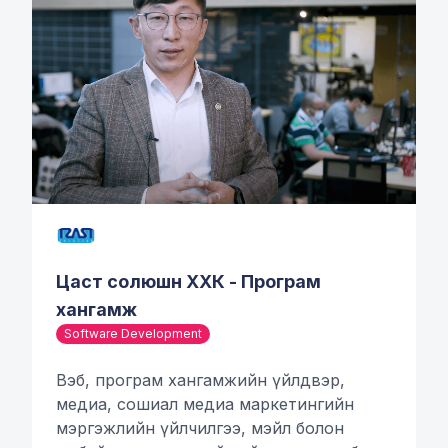
Цаст солюшн ХХК - Програм
хангамж
Software Development
Вэб, програм хангамжийн үйлдвэр,
медиа, сошиал медиа маркетингийн
мэргэжлийн үйлчилгээ, мэйл болон