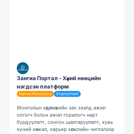
Зангиа Портал - Хүний нөөцийн
нэгдсэн платформ
Human Resources
Employment
Монголын хөдөлмөрийн зах зээлд ажил
олгогч болон ажил горилогч нарт
бүрдүүлэлт, сонгон шалгаруулалт, хувь
хүний хөгжил, карьер хөгжлийн чиглэлээр