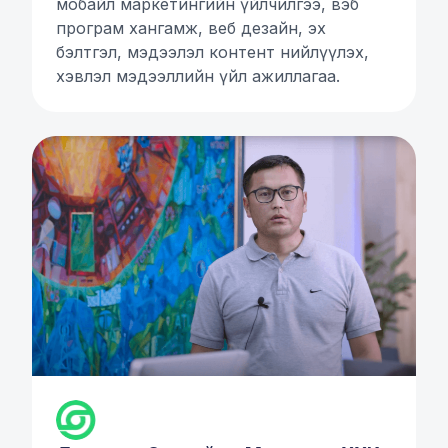
мобайл маркетингийн үйлчилгээ, вэб
програм хангамж, веб дезайн, эх
бэлтгэл, мэдээлэл контент нийлүүлэх,
хэвлэл мэдээллийн үйл ажиллагаа.