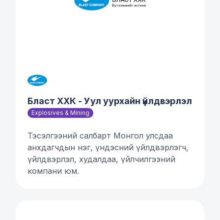
Бласт ХХК - Уул уурхайн үйлдвэрлэл
Explosives & Mining
Тэсэлгээний салбарт Монгол улсдаа
анхдагчдын нэг, үндэсний үйлдвэрлэгч,
үйлдвэрлэл, худалдаа, үйлчилгээний
компани юм.