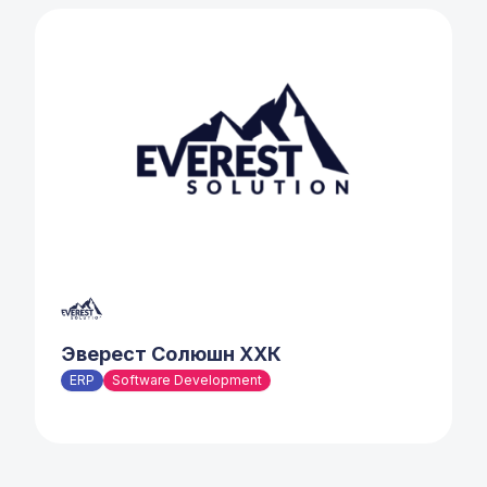
Эверест Солюшн ХХК
ERP
Software Development