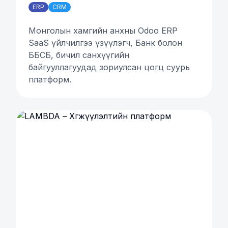
ERP
CRM
Монголын хамгийн анхны Odoo ERP
SaaS үйлчилгээ үзүүлэгч, Банк болон
ББСБ, бичил санхүүгийн
байгууллагуудад зориулсан цогц суурь
платформ.