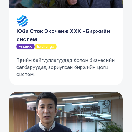
Юби Сток Эксченж ХХК - Биржийн
систем
Finance
Exchange
Төрийн байгууллагуудад болон бизнесийн
салбаруудад зориулсан биржийн цогц
систем.