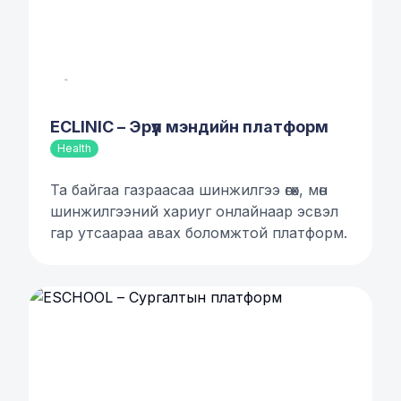
ECLINIC – Эрүүл мэндийн платформ
Health
Та байгаа газраасаа шинжилгээ өгөх, мөн
шинжилгээний хариуг онлайнаар эсвэл
гар утсаараа авах боломжтой платформ.