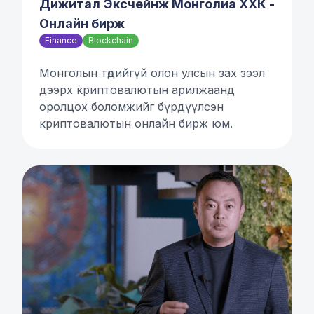
Дижитал Эксчейнж Монголиа ХХК -
Онлайн бирж
Finance
Blockchain
Монголын төдийгүй олон улсын зах зээл
дээрх криптовалютын арилжаанд
оролцох боломжийг бүрдүүлсэн
криптовалютын онлайн бирж юм.