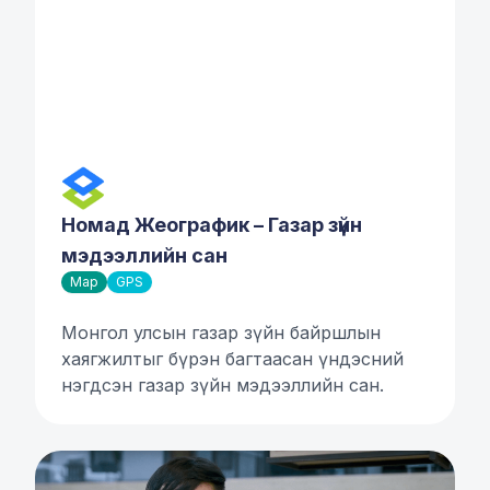
Номад Жеографик – Газар зүйн
мэдээллийн сан
Map
GPS
Монгол улсын газар зүйн байршлын
хаягжилтыг бүрэн багтаасан үндэсний
нэгдсэн газар зүйн мэдээллийн сан.