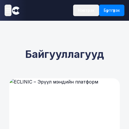
Нэвтрэх
Бүртгүүлэх
Байгууллагууд