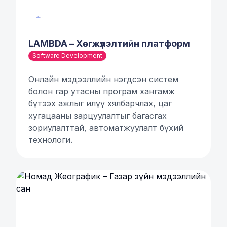
LAMBDA – Хөгжүүлэлтийн платформ
Software Development
Онлайн мэдээллийн нэгдсэн систем
болон гар утасны програм хангамж
бүтээх ажлыг илүү хялбарчлах, цаг
хугацааны зарцуулалтыг багасгах
зориулалттай, автоматжуулалт бүхий
технологи.