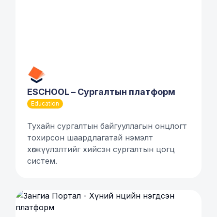
ESCHOOL – Сургалтын платформ
Education
Тухайн сургалтын байгууллагын онцлогт
тохирсон шаардлагатай нэмэлт
хөгжүүлэлтийг хийсэн сургалтын цогц
систем.